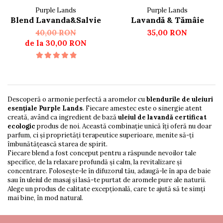
Purple Lands
Purple Lands
Blend Lavanda&Salvie
Lavandă & Tămâie
40,00 RON
35,00 RON
de la 30,00 RON
Descoperă o armonie perfectă a aromelor cu
blendurile de uleiuri
esențiale Purple Lands
. Fiecare amestec este o sinergie atent
creată, având ca ingredient de bază
uleiul de lavandă certificat
ecologic
produs de noi. Această combinație unică îți oferă nu doar
parfum, ci și proprietăți terapeutice superioare, menite să-ți
îmbunătățească starea de spirit.
Fiecare blend a fost conceput pentru a răspunde nevoilor tale
specifice, de la relaxare profundă și calm, la revitalizare și
concentrare. Folosește-le în difuzorul tău, adaugă-le în apa de baie
sau în uleiul de masaj și lasă-te purtat de aromele pure ale naturii.
Alege un produs de calitate excepțională, care te ajută să te simți
mai bine, în mod natural.