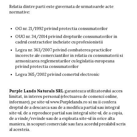
Deodorant Natural
Relatia dintre parti este guvernata de urmatoarele acte
normative:
Exfoliante Pentru Corp
FOR GENTLEMEN
OG nr. 21/1992 privind protectia consumatorilor
Pentru Curatarea Tenului
OUG nr. 34/2014 privind drepturile consumatorilor in
Unt de Corp Solid
cadrul contractelor incheiate cu profesionistii
Legea nr. 363/2007 privind combaterea practicilor
incorecte ale comerciantilor in relatia cu consumatorii si
armonizarea reglementarilor cu legislatia europeana
privind protectia consumatorilor
Legea 365/2002 privind comertul electronic
Purple Lands Naturals SRL
garanteaza utilizatorului acces
limitat, in interes personal (efectuarea de comenzi online,
informare), pe site-ul www.Purplelands.ro si nu ii confera
dreptul de a descarca sau de a modifica partial sau integral
site-ul, de a reproduce partial sau integral site-ul, de a copia,
de a vinde/revinde sau de a exploata site-ul in orice alta
maniera, in scopuri comerciale sau fara acordul prealabil scris
al acesteia.