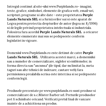
Intregul continut al site-ului www.Purplelands.ro- imagini,
texte, grafice, simboluri, elemente de grafica web, email-uri,
scripturi, programe si alte date - este proprietatea
Purple
Lands Naturals SRL
si a furnizorilor sai si este aparat de
Legea pentru protectia drepturilor de autor (legea nr. 8/1996)
si de legile privind proprietatea intelectuala si industriala.
Folosirea fara acordul
Purple Lands Naturals SRL
a oricaror
elemente enumerate mai sus se pedepseste conform
legislatiei in vigoare.
Domeniul www.Purplelands.ro este detinut de catre
Purple
Lands Naturals SRL
. Utilizarea acestei marci, a domeniului
sau a numelor de comercializare, siglelor si emblemelor, in
forma directa sau "ascunsa" (de tipul, dar nu limitat la, meta
taguri sau alte tehnici de indexare, cautare web) fara
permisiunea prealabila scrisa este interzisa si se pedepseste
conform legii.
Produsele prezentate pe www.purplelands.ro sunt produse si
comercializare de s.c.Mister Barber srl. Preturile produselor
pot fi schimbate oricand. Verificati pretul final de vanzare
inainte de a achizitiona un produs.