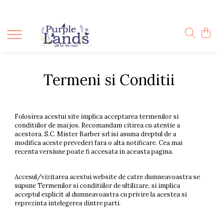
BUTASI
Uleiuri Esentiale
Cosmetice Naturale
Flori de lavanda
Lumanari Parfumate
Butasi Angustifolia Sevtopolis
Blenduri de uleiuri esentiale
Creme
Floare de lavanda Vrac
Colectia Boluri
Salvie
Esente Pure Lavanda
Sapun Lichid Premium
Ghivece cu Lavanda
Colectia Luxury
Termeni si Conditii
Soiuri Speciale
Odorizante de Masina
Sapun Solid Atizanal Premium
Săculeț cu flori de lavandă ecologică
Wax melts
Repelent Natural
Uleiuri de duș naturale( geluri de
dus hidratante)
Folosirea acestui site implica acceptarea termenilor si
Forme Efervescente Spumante
conditiilor de mai jos. Recomandam citirea cu atentie a
Pentru Baie
acestora. S.C. Mister Barber srl isi asuma dreptul de a
modifica aceste prevederi fara o alta notificare. Cea mai
Ulei de Corp
recenta versiune poate fi accesata in aceasta pagina.
Bile Efervescente de Baie
Accesul/vizitarea acestui website de catre dumneavoastra se
Saruri de Baie
supune Termenilor si conditiilor de ultilizare, si implica
Creioane Pentru Colorat in Baie
acceptul explicit al dumneavoastra cu privire la acestea si
reprezinta intelegerea dintre parti.
Balsam de Buze