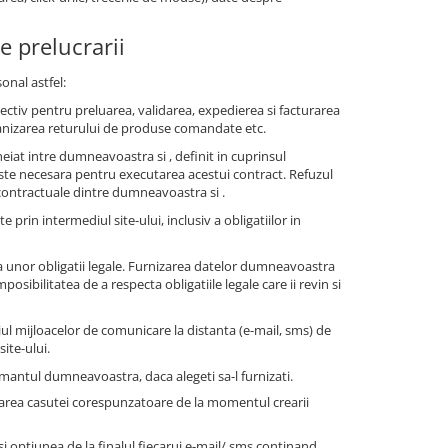
e prelucrarii
onal astfel:
pectiv pentru preluarea, validarea, expedierea si facturarea
anizarea returului de produse comandate etc.
iat intre dumneavoastra si , definit in cuprinsul
ste necesara pentru executarea acestui contract. Refuzul
 contractuale dintre dumneavoastra si .
te prin intermediul site-ului, inclusiv a obligatiilor in
 unor obligatii legale. Furnizarea datelor dumneavoastra
sibilitatea de a respecta obligatiile legale care ii revin si
ul mijloacelor de comunicare la distanta (e-mail, sms) de
ite-ului.
antul dumneavoastra, daca alegeti sa-l furnizati.
farea casutei corespunzatoare de la momentul crearii
 optiunea de la finalul fiecarui e-mail/ sms continand