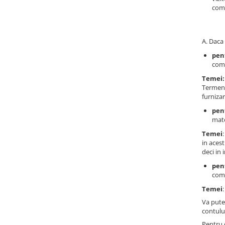
comp
A. Daca 
pen
come
Temei:
Termene
furniza
pent
mate
Temei
in acest
deci in 
pen
comu
Temei
Va pute
contului
Pentru 