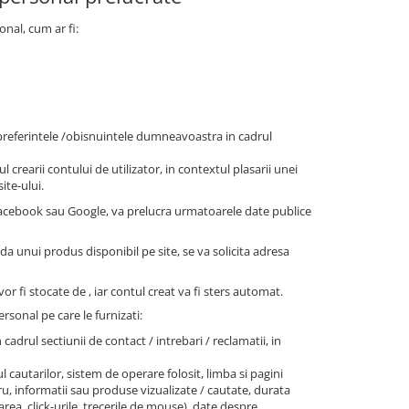
onal, cum ar fi:
/preferintele /obisnuintele dumneavoastra in cadrul
l crearii contului de utilizator, in contextul plasarii unei
ite-ului.
 Facebook sau Google, va prelucra urmatoarele date publice
nda unui produs disponibil pe site, se va solicita adresa
or fi stocate de , iar contul creat va fi sters automat.
rsonal pe care le furnizati:
n cadrul sectiunii de contact / intrebari / reclamatii, in
l cautarilor, sistem de operare folosit, limba si pagini
stru, informatii sau produse vizualizate / cautate, durata
area, click-urile, trecerile de mouse), date despre