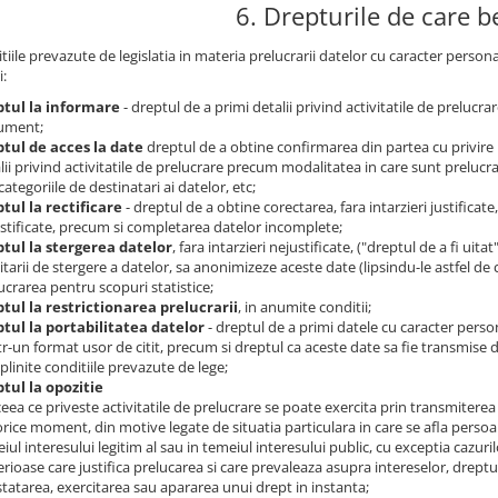
6. Drepturile de care be
tiile prevazute de legislatia in materia prelucrarii datelor cu caracter person
i:
ptul la informare
- dreptul de a primi detalii privind activitatile de prelucr
ument;
tul de acces la date
dreptul de a obtine confirmarea din partea cu privire 
lii privind activitatile de prelucrare precum modalitatea in care sunt prelucrat
categoriile de destinatari ai datelor, etc;
tul la rectificare
- dreptul de a obtine corectarea, fara intarzieri justificat
stificate, precum si completarea datelor incomplete;
tul la stergerea datelor
, fara intarzieri nejustificate, ("dreptul de a fi uita
citarii de stergere a datelor, sa anonimizeze aceste date (lipsindu-le astfel de 
ucrarea pentru scopuri statistice;
tul la restrictionarea prelucrarii
, in anumite conditii;
tul la portabilitatea datelor
- dreptul de a primi datele cu caracter perso
ntr-un format usor de citit, precum si dreptul ca aceste date sa fie transmise 
plinite conditiile prevazute de lege;
tul la opozitie
 ceea ce priveste activitatile de prelucrare se poate exercita prin transmiterea
 orice moment, din motive legate de situatia particulara in care se afla persoan
iul interesului legitim al sau in temeiul interesului public, cu exceptia cazur
rioase care justifica prelucarea si care prevaleaza asupra intereselor, dreptur
tatarea, exercitarea sau apararea unui drept in instanta;