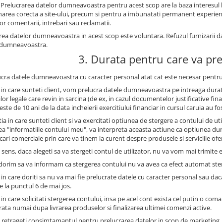
: Prelucrarea datelor dumneavoastra pentru acest scop are la baza interesul le
narea corecta a site-ului, precum si pentru a imbunatati permanent experienta 
lor comentarii, intrebari sau reclamatii.
rea datelor dumneavoastra in acest scop este voluntara. Refuzul furnizarii 
 dumneavoastra.
3. Durata pentru care va pr
ucra datele dumneavoastra cu caracter personal atat cat este necesar pentru
l in care sunteti client, vom prelucra datele dumneavoastra pe intreaga durat
ilor legale care revin in sarcina (de ex, in cazul documentelor justificative 
este de 10 ani de la data incheierii exercitiului financiar in cursul caruia au fo
tia in care sunteti client si va exercitati optiunea de stergere a contului de u
ea "informatiile contului meu", va interpreta aceasta actiune ca optiunea 
ri comerciale prin care va tinem la curent despre produsele si serviciile oferi
 sens, daca alegeti sa va stergeti contul de utilizator, nu va vom mai trimite e
 dorim sa va informam ca stergerea contului nu va avea ca efect automat st
 in care doriti sa nu va mai fie prelucrate datele cu caracter personal sau dac
e la punctul 6 de mai jos.
 in care solicitati stergerea contului, insa pe acel cont exista cel putin o com
trata numai dupa livrarea produselor si finalizarea ultimei comenzi active.
 retrageti consimtamantul pentru prelucrarea datelor in scop de marketing,