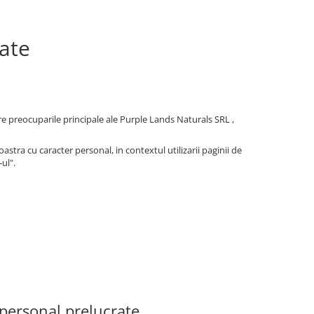
tate
e preocuparile principale ale Purple Lands Naturals SRL ,
tra cu caracter personal, in contextul utilizarii paginii de
ul".
 personal prelucrate