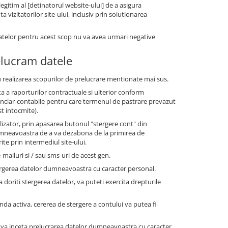
gitim al [detinatorul website-ului] de a asigura
vizitatorilor site-ului, inclusiv prin solutionarea
datelor pentru acest scop nu va avea urmari negative
elucram datele
 realizarea scopurilor de prelucrare mentionate mai sus.
a a raporturilor contractuale si ulterior conform
financiar-contabile pentru care termenul de pastrare prevazut
st intocmite).
tilizator, prin apasarea butonul "stergere cont" din
dumneavoastra de a va dezabona de la primirea de
te prin intermediul site-ului.
-mailuri si / sau sms-uri de acest gen.
ergerea datelor dumneavoastra cu caracter personal.
a doriti stergerea datelor, va puteti exercita drepturile
anda activa, cererea de stergere a contului va putea fi
 va inceta prelucrarea datelor dumneavoastra cu caracter