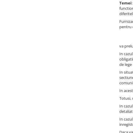
Temei
functio
diferite
Furniza
pentru
va prel
In cazu
obligati
de lege 
In situa
sectiun
comunica
In acest
Totusi,
In cazul
detaliat
In cazul
inregis
Daca va