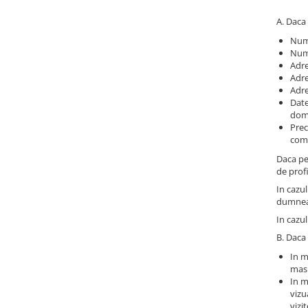
A. Daca 
Num
Num
Adre
Adre
Adre
Date
dom
Prec
come
Daca pe
de profi
In cazul
dumneav
In cazul
B. Daca 
In m
masu
In m
vizu
vizi