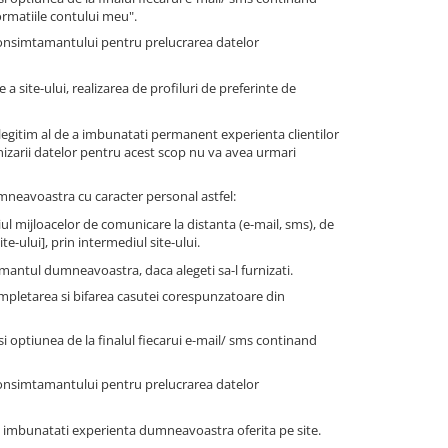
ormatiile contului meu".
consimtamantului pentru prelucrarea datelor
a site-ului, realizarea de profiluri de preferinte de
legitim al de a imbunatati permanent experienta clientilor
nizarii datelor pentru acest scop nu va avea urmari
dumneavoastra cu caracter personal astfel:
ul mijloacelor de comunicare la distanta (e-mail, sms), de
e-ului], prin intermediul site-ului.
antul dumneavoastra, daca alegeti sa-l furnizati.
mpletarea si bifarea casutei corespunzatoare din
 optiunea de la finalul fiecarui e-mail/ sms continand
consimtamantului pentru prelucrarea datelor
i a imbunatati experienta dumneavoastra oferita pe site.