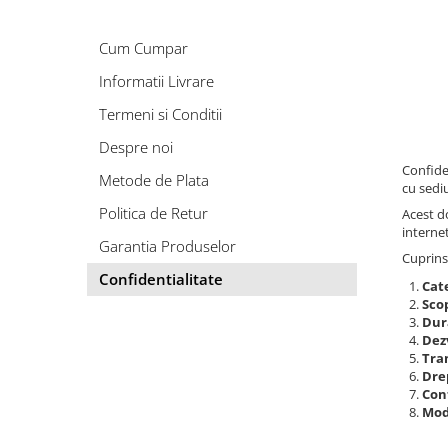
Deodorant Natural
Exfoliante Pentru Corp
Cum Cumpar
FOR GENTLEMEN
Informatii Livrare
Pentru Curatarea Tenului
Termeni si Conditii
Unt de Corp Solid
Despre noi
Confide
Metode de Plata
cu sediu
Politica de Retur
Acest d
interne
Garantia Produselor
Cuprins
Confidentialitate
Cat
Scop
Dur
Dez
Tra
Drep
Con
Modi