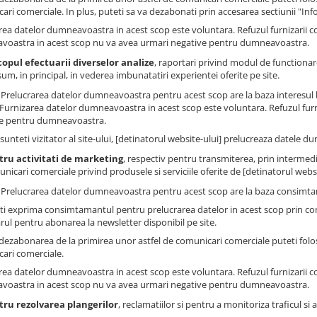
ari comerciale. In plus, puteti sa va dezabonati prin accesarea sectiunii "Inf
rea datelor dumneavoastra in acest scop este voluntara. Refuzul furnizarii 
oastra in acest scop nu va avea urmari negative pentru dumneavoastra.
copul efectuarii diverselor analize
, raportari privind modul de functionare 
um, in principal, in vederea imbunatatiri experientei oferite pe site.
: Prelucrarea datelor dumneavoastra pentru acest scop are la baza interesul 
. Furnizarea datelor dumneavoastra in acest scop este voluntara. Refuzul fur
e pentru dumneavoastra.
sunteti vizitator al site-ului, [detinatorul website-ului] prelucreaza datele 
tru activitati de marketing
, respectiv pentru transmiterea, prin intermedi
nicari comerciale privind produsele si serviciile oferite de [detinatorul websit
: Prelucrarea datelor dumneavoastra pentru acest scop are la baza consimtam
ti exprima consimtamantul pentru prelucrarea datelor in acest scop prin co
rul pentru abonarea la newsletter disponibil pe site.
dezabonarea de la primirea unor astfel de comunicari comerciale puteti folosi
ari comerciale.
rea datelor dumneavoastra in acest scop este voluntara. Refuzul furnizarii 
oastra in acest scop nu va avea urmari negative pentru dumneavoastra.
tru rezolvarea plangerilor
, reclamatiilor si pentru a monitoriza traficul s