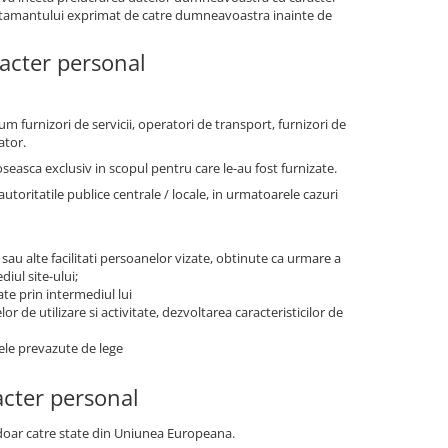
simtamantului exprimat de catre dumneavoastra inainte de
racter personal
um furnizori de servicii, operatori de transport, furnizori de
ator.
oseasca exclusiv in scopul pentru care le-au fost furnizate.
ritatile publice centrale / locale, in urmatoarele cazuri
 sau alte facilitati persoanelor vizate, obtinute ca urmare a
iul site-ului;
ate prin intermediul lui
r de utilizare si activitate, dezvoltarea caracteristicilor de
tele prevazute de lege
acter personal
r doar catre state din Uniunea Europeana.