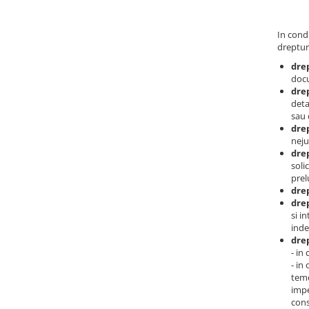
In condi
dreptur
dre
doc
drep
deta
sau 
drep
neju
drep
soli
prel
drep
drep
si i
inde
drep
- in
- in
teme
impe
cons