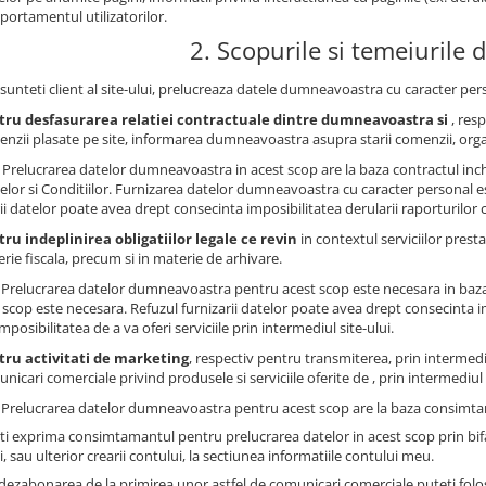
ortamentul utilizatorilor.
2. Scopurile si temeiurile d
sunteti client al site-ului, prelucreaza datele dumneavoastra cu caracter pers
tru desfasurarea relatiei contractuale dintre dumneavoastra si
, res
nzii plasate pe site, informarea dumneavoastra asupra starii comenzii, org
Prelucrarea datelor dumneavoastra in acest scop are la baza contractul inche
lor si Conditiilor. Furnizarea datelor dumneavoastra cu caracter personal e
rii datelor poate avea drept consecinta imposibilitatea derularii raporturilor
ru indeplinirea obligatiilor legale ce revin
in contextul serviciilor presta
rie fiscala, precum si in materie de arhivare.
: Prelucrarea datelor dumneavoastra pentru acest scop este necesara in baza
 scop este necesara. Refuzul furnizarii datelor poate avea drept consecinta impo
imposibilitatea de a va oferi serviciile prin intermediul site-ului.
tru activitati de marketing
, respectiv pentru transmiterea, prin intermedi
nicari comerciale privind produsele si serviciile oferite de , prin intermediul s
: Prelucrarea datelor dumneavoastra pentru acest scop are la baza consimtam
ti exprima consimtamantul pentru prelucrarea datelor in acest scop prin bi
, sau ulterior crearii contului, la sectiunea informatiile contului meu.
dezabonarea de la primirea unor astfel de comunicari comerciale puteti folosi