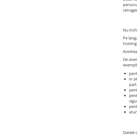
persona
retrage
Nu inch
Pe langa
hosting
Acestea 
De asem
exempli
pent
in s
part
pent
pent
sigu
pent
atun
Datele 