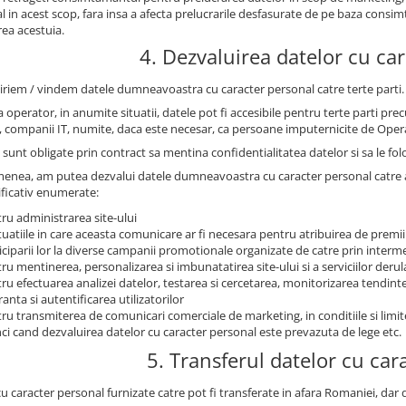
l in acest scop, fara insa a afecta prelucrarile desfasurate de pe baza con
rea acestuia.
4. Dezvaluirea datelor cu ca
iriem / vindem datele dumneavoastra cu caracter personal catre terte parti.
 operator, in anumite situatii, datele pot fi accesibile pentru terte parti prec
, companii IT, numite, daca este necesar, ca persoane imputernicite de Oper
sunt obligate prin contract sa mentina confidentialitatea datelor si sa le fol
enea, am putea dezvalui datele dumneavoastra cu caracter personal catre auto
ficativ enumerate:
ru administrarea site-ului
ituatiile in care aceasta comunicare ar fi necesara pentru atribuirea de premii
iciparii lor la diverse campanii promotionale organizate de catre prin intermed
ru mentinerea, personalizarea si imbunatatirea site-ului si a serviciilor derul
ru efectuarea analizei datelor, testarea si cercetarea, monitorizarea tendintelo
ranta si autentificarea utilizatorilor
ru transmiterea de comunicari comerciale de marketing, in conditiile si limi
ci cand dezvaluirea datelor cu caracter personal este prevazuta de lege etc.
5. Transferul datelor cu car
cu caracter personal furnizate catre pot fi transferate in afara Romaniei, da