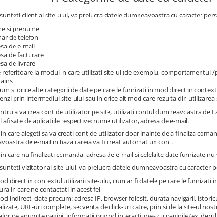
sunteti client al site-ului, va prelucra datele dumneavoastra cu caracter pers
e si prenume
ar de telefon
sa de e-mail
sa de facturare
sa de livrare
 referitoare la modul in care utilizati site-ul (de exemplu, comportamentul 
ains
um si orice alte categorii de date pe care le furnizati in mod direct in contextu
nzi prin intermediul site-ului sau in orice alt mod care rezulta din utilizarea s
ntru a va crea cont de utilizator pe site, utilizati contul dumneavoastra de
l afisate de aplicatiile respective: nume utilizator, adresa de e-mail.
 in care alegeti sa va creati cont de utilizator doar inainte de a finaliza coma
oastra de e-mail in baza careia va fi creat automat un cont.
 in care nu finalizati comanda, adresa de e-mail si celelalte date furnizate nu v
sunteti vizitator al site-ului, va prelucra datele dumneavoastra cu caracter pe
od direct in contextul utilizarii site-ului, cum ar fi datele pe care le furnizati i
ra in care ne contactati in acest fel
od indirect, date precum: adresa IP, browser folosit, durata navigarii, istoricu
alizate, URL-uri complete, secventa de click-uri catre, prin si de la site-ul no
telor pe anumite pagini, informatii privind interactiunea cu paginile (ex. derul