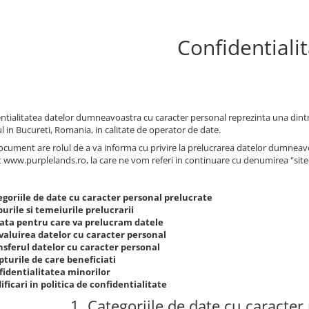
Confidentiali
ntialitatea datelor dumneavoastra cu caracter personal reprezinta una dintr
l in Bucureti, Romania, in calitate de operator de date.
ocument are rolul de a va informa cu privire la prelucrarea datelor dumneavoas
t www.purplelands.ro, la care ne vom referi in continuare cu denumirea "site-
egoriile de date cu caracter personal prelucrate
urile si temeiurile prelucrarii
ata pentru care va prelucram datele
valuirea datelor cu caracter personal
nsferul datelor cu caracter personal
turile de care beneficiati
fidentialitatea minorilor
ficari in politica de confidentialitate
1. Categoriile de date cu caracter