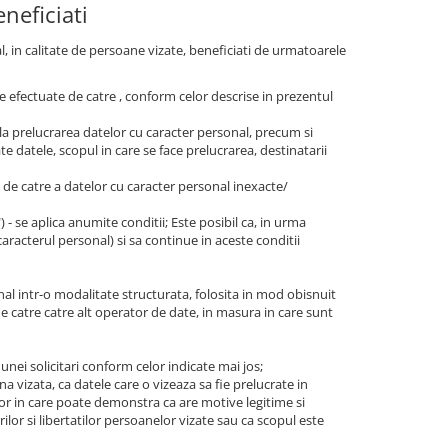
neficiati
al, in calitate de persoane vizate, beneficiati de urmatoarele
are efectuate de catre , conform celor descrise in prezentul
la prelucrarea datelor cu caracter personal, precum si
e datele, scopul in care se face prelucrarea, destinatarii
e, de catre a datelor cu caracter personal inexacte/
t") - se aplica anumite conditii; Este posibil ca, in urma
caracterul personal) si sa continue in aceste conditii
nal intr-o modalitate structurata, folosita in mod obisnuit
de catre catre alt operator de date, in masura in care sunt
 unei solicitari conform celor indicate mai jos;
a vizata, ca datele care o vizeaza sa fie prelucrate in
ilor in care poate demonstra ca are motive legitime si
ilor si libertatilor persoanelor vizate sau ca scopul este