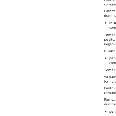
comunic
Furniza
dumneav
in s
cons
Temei
pe site
negativ
B. Daca 
pen
comu
Temei
Va pute
formula
Pentru 
comunic
Furniza
dumneav
pen