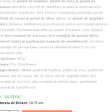
pe bază de
pudră de bambus, pudră de orez și pudră de
ananas
absoarbe excesul de umiditate și ajută la neutralizarea
irosurilor neplăcute, fără a bloca transpirația naturală a pielii.
ntul de cacao și untul de shea
, alături de
uleiul de migdale
ulci
, hrănesc, catifelează și protejează pielea, prevenind uscarea
i iritațiile. Parfumul masculin, proaspăt și lemnos, este obținut
din
ulei esențial de tea tree, ulei esențial de mentă dulce
(sweet mint) și parfumant natural de sandalwood
, oferind o
enzație de prospețime curată și rafinament discret pe tot
arcursul zilei.
antitate:
80 g
Gama:
For Gentlemen
Ingrediente-cheie:
pudră de bambus, pudră de orez, pudră de
nanas, unt de cacao, unt de shea, ulei de migdale dulci, ulei
sențial de tea tree, ulei esențial de mentă dulce, parfumant
atural de sandalwood
IN STOC
urata de livrare:
24-72 ore