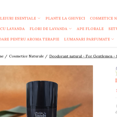
LEIURI ESENTIALE
PLANTE LA GHIVECI
COSMETICE 
 CU LAVANDA
FLORI DE LAVANDA
APE FLORALE
SET
OARE PENTRU AROMA TERAPIE
LUMANARI PARFUMATE
me /
Cosmetice Naturale /
Deodorant natural - For Gentlemen - 
d