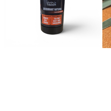
Deodorant Natural
Exfoliante Pentru Corp
FOR GENTLEMEN
Pentru Curatarea Tenului
Unt de Corp Solid