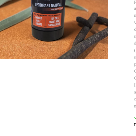
m
U
d
ș
s
p
C
a
e
n
D