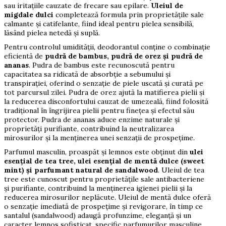
sau iritațiile cauzate de frecare sau epilare.
Uleiul de
migdale dulci
completează formula prin proprietățile sale
calmante și catifelante, fiind ideal pentru pielea sensibilă,
lăsând pielea netedă și suplă.
Pentru controlul umidității, deodorantul conține o combinație
eficientă de
pudră de bambus, pudră de orez și pudră de
ananas
. Pudra de bambus este recunoscută pentru
capacitatea sa ridicată de absorbție a sebumului și
transpirației, oferind o senzație de piele uscată și curată pe
tot parcursul zilei. Pudra de orez ajută la matifierea pielii și
la reducerea disconfortului cauzat de umezeală, fiind folosită
tradițional în îngrijirea pielii pentru finețea și efectul său
protector. Pudra de ananas aduce enzime naturale și
proprietăți purifiante, contribuind la neutralizarea
mirosurilor și la menținerea unei senzații de prospețime.
Parfumul masculin, proaspăt și lemnos este obținut din
ulei
esențial de tea tree, ulei esențial de mentă dulce (sweet
mint) și parfumant natural de sandalwood
. Uleiul de tea
tree este cunoscut pentru proprietățile sale antibacteriene
și purifiante, contribuind la menținerea igienei pielii și la
reducerea mirosurilor neplăcute. Uleiul de mentă dulce oferă
o senzație imediată de prospețime și revigorare, în timp ce
santalul (sandalwood) adaugă profunzime, eleganță și un
caracter lemnos sofisticat, specific parfumurilor masculine