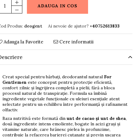
ADAUGA IN COS
Cod Produs:
deogent
Ai nevoie de ajutor?
+40752613833
Adauga la Favorite
Cere informatii
Descriere
Creat special pentru bărbați, deodorantul natural
For
Gentlemen
este conceput pentru protecție eficientă,
confort zilnic și îngrijirea completă a pielii, fără a bloca
procesul natural de transpirație. Formula sa îmbină
ingrediente vegetale funcționale cu uleiuri esențiale atent
selectate pentru un echilibru între performanță și rafinament
olfactiv.
Baza nutritivă este formată din
unt de cacao și unt de shea
,
două ingrediente intens emoliente, bogate în acizi grași și
vitamine naturale, care hrănesc pielea în profunzime,
contribuie la refacerea barierei cutanate și previn uscarea