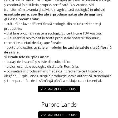
La
Purple Lands
, totul începe în câmpurile noastre cultivate ecologic
Deodorant Natural
și continuă în distileria proprie, certificată TUV Austria. Aici
transformăm lavanda și salvia din agricultură ecologică în
uleiuri
Exfoliante Pentru Corp
esențiale pure
,
ape florale
și
produse naturale de îngrijire
.
FOR GENTLEMEN
🌿
Ce ne recomandă:
– cultură de lavandă certificată ecologic, din soiuri rezistente și
Pentru Curatarea Tenului
productive;
– distilare proprie, în sistem ecologic, cu certificare TUV Austria;
Unt de Corp Solid
– ulei esențial bio folosit în toate produsele noastre: săpunuri,
cosmetice, uleiuri de duș, ape florale;
– portofoliu extins cu
salvie
– oferim
butași de salvie
și
apă florală
de salvie
.
💜
Produsele Purple Lands:
– butași de lavandă și salvie din culturi bio;
– uleiuri esențiale ecologice distilate în România;
– cosmetice și produse handmade cu ingrediente certificate bio.
Alegând Purple Lands, susții o producție locală autentică, sustenabilă
și transparentă – de la sămânță până la sticluța cu ulei esențial.
VEZI MAI MULTE PRODUSE
Purpre Lands
VEZI MAI MULTE PRODUSE