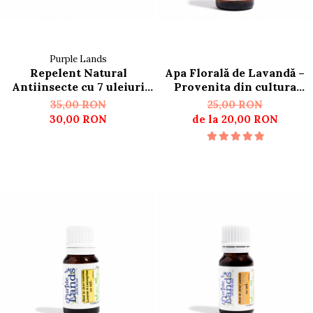
Purple Lands
Repelent Natural
Apa Florală de Lavandă –
Antiinsecte cu 7 uleiuri
Provenita din cultura
esențiale
certifica ecologic
35,00 RON
25,00 RON
30,00 RON
de la 20,00 RON