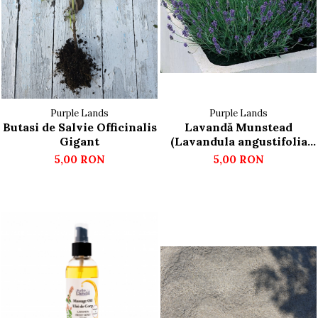
Deodorant Natural
Exfoliante Pentru Corp
FOR GENTLEMEN
Pentru Curatarea Tenului
Unt de Corp Solid
Purple Lands
Purple Lands
Butasi de Salvie Officinalis
Lavandă Munstead
Gigant
(Lavandula angustifolia
'Munstead') – Butași cu
5,00 RON
5,00 RON
rădăcină nudă