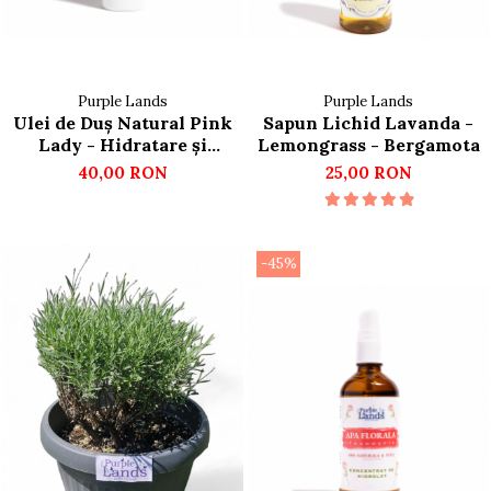
Purple Lands
Purple Lands
Ulei de Duș Natural Pink
Sapun Lichid Lavanda -
Lady - Hidratare și
Lemongrass - Bergamota
Catifelare
40,00 RON
25,00 RON
-45%