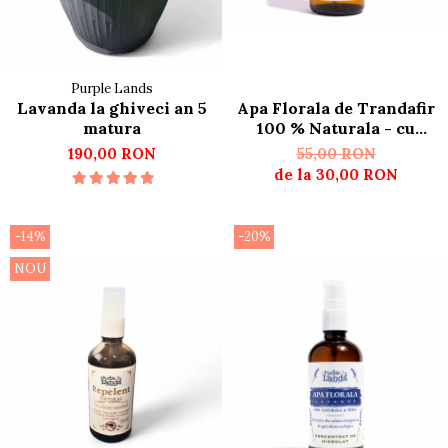
Purple Lands
Lavanda la ghiveci an 5
Apa Florala de Trandafir
matura
100 % Naturala - cu
Certificat Ecologic
190,00 RON
55,00 RON
de la 30,00 RON
-14%
-20%
NOU