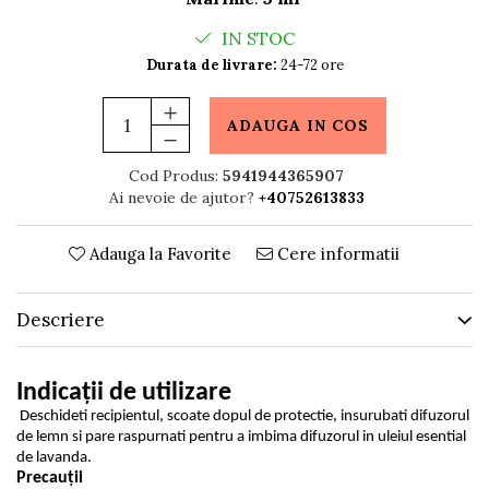
IN STOC
Durata de livrare:
24-72 ore
ADAUGA IN COS
Cod Produs:
5941944365907
Ai nevoie de ajutor?
+40752613833
Adauga la Favorite
Cere informatii
Descriere
Indicații de utilizare
Deschideti recipientul, scoate dopul de protectie, insurubati difuzorul
de lemn si pare raspurnati pentru a imbima difuzorul in uleiul esential
de lavanda.
Precauții