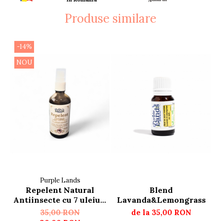
Produse similare
-14%
NOU
Purple Lands
Repelent Natural
Blend
Antiinsecte cu 7 uleiuri
Lavanda&Lemongrass
esențiale
35,00 RON
de la 35,00 RON